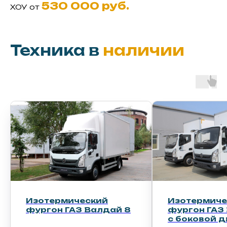
530 000 руб.
ХОУ от
Техника в
наличии
ий
Изотермический
Изо
лдай 8
фургон ГАЗ Валдай 8
фур
с боковой дверью