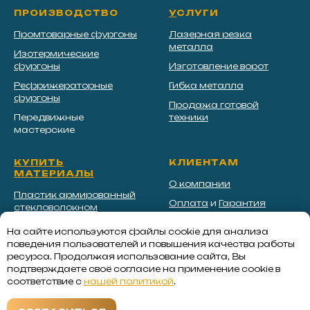
ПРОИЗВОДСТВО
У
СЛУГИ
Промтоварные фургоны
Лазерная резка
металла
Изотермические
фургоны
Изготовление ворот
Рефрижераторные
Гибка металла
фургоны
Продажа готовой
Передвижные
техники
мастерские
КУПИТЬ
КЛИЕНТАМ
МАТЕРИАЛЫ
О компании
Пластик армированный
Оплата
и
Гарантия
стекловолокном
Новости и статьи
Экструдированный
На сайте используются файлы cookie для анализа
пенополистирол
Контакты
поведения пользователей и повышения качества работы
ресурса. Продолжая использование сайта, Вы
Сэндвич панели для
Реквизиты
подтверждаете своё согласие на применение cookie в
фургонов
соответствие с
нашей политикой
.