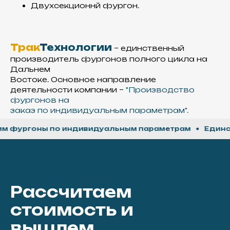
Двухсекционнй фургон.
Утеплитель
Трак
Технологии
– единственный
Используем экструзионный
производитель фургонов полного цикла на
пенополистирол,
Дальнем
который отличается
Востоке. Основное направление
высокой термоизоляцией
деятельности компании –
"Производство
и прочностью
фургонов на
заказ по индивидуальным параметрам".
ргоны по индивидуальным параметрам
Единствен
Рассчитаем
стоимость и
вышлем