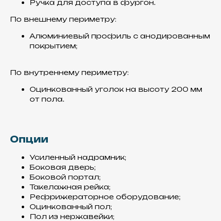
Ручка для доступа в фургон.
представлены в
нашем
КАТАЛОГЕ
По внешнему периметру:
Алюминиевый профиль с анодированным
покрытием;
По внутреннему периметру:
Оцинкованный уголок на высоту 200 мм
от пола.
Сэндвич -панели
Используем пластик
армированный стекловолокном,
Опции
так как он более надежен по
сравнению с другими
Усиленный надрамник;
материалами
Боковая дверь;
Боковой портал;
Такелажная рейка;
Рефрижераторное оборудование;
Оцинкованный пол;
Пол из нержавейки;