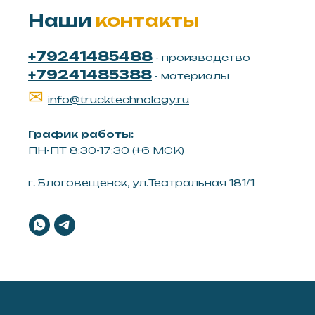
Наши
контакты
+79241485488
- производство
+79241485388
- материалы
✉
info@trucktechnology.ru
График работы:
ПН-ПТ 8:30-17:30 (+6 МСК)
г. Благовещенск, ул.Театральная 181/1