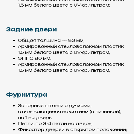
1,5 мм белого цвета с UV-фильтром;
Производство
Задние двери
Основа нашего
производства – сэндвич-
Общая толщина — 83 мм;
панели, которые создаются
посредством вакуумной
Армированный стекловолокном пластик
склейки, что делает их
1,5 мм белого цвета с UV-фильтром;
монолитными
ЭППС 80 мм.
Армированный стекловолокном пластик
1,5 мм белого цвета с UV-фильтром;
Фурнитура
Запорные штанги с ручками,
открывающиеся нажатием (с личинкой),
Материалы
по 1 на дверь;
Петли, по 3-4 петли на дверь;
Все материалы использованные
для производства фургонов,
Фиксатор дверей в открытом положении;
комплектующих и спецтехники,