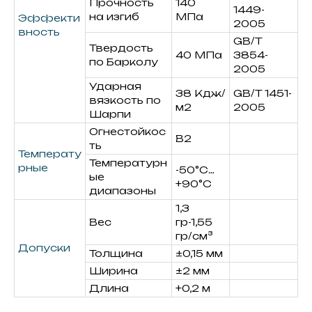
Прочность
140
1449-
на изгиб
МПа
Эффекти
2005
вность
GB/T
Твердость
40 МПа
3854-
по Барколу
2005
Ударная
38 Кдж/
GB/T 1451-
вязкость по
м2
2005
Шарпи
Огнестойкос
B2
ть
Температу
Температурн
рные
-50°С…
ые
+90°С
диапазоны
1,3
Вес
гр-1,55
гр/см³
Допуски
Толщина
±0,15 мм
Ширина
±2 мм
Длина
+0,2 м