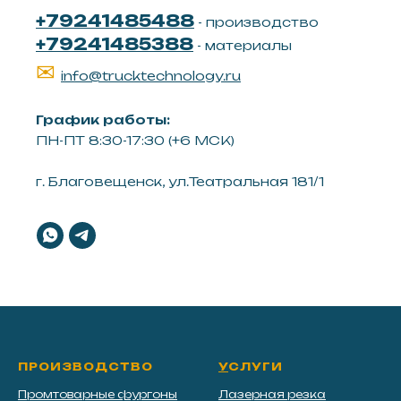
+79241485488
- производство
+79241485388
- материалы
✉
info@trucktechnology.ru
График работы:
ПН-ПТ 8:30-17:30 (+6 МСК)
г. Благовещенск, ул.Театральная 181/1
ПРОИЗВОДСТВО
У
СЛУГИ
Промтоварные фургоны
Лазерная резка