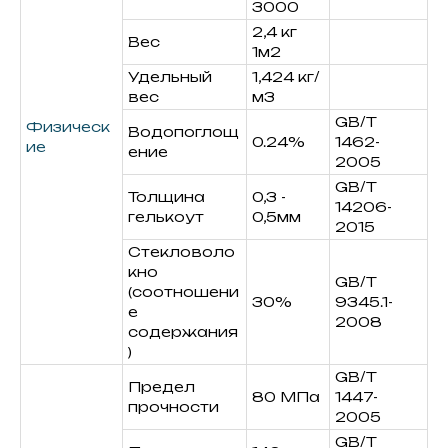
3000
2,4 кг
Вес
1м2
Удельный
1,424 кг/
вес
м3
GB/T
Физическ
Водопоглощ
0.24%
1462-
ие
ение
2005
GB/T
Толщина
0,3 -
14206-
гелькоут
0,5мм
2015
Стекловоло
кно
GB/T
(соотношени
30%
9345.1-
е
2008
содержания
)
GB/T
Предел
80 МПа
1447-
прочности
2005
GB/T