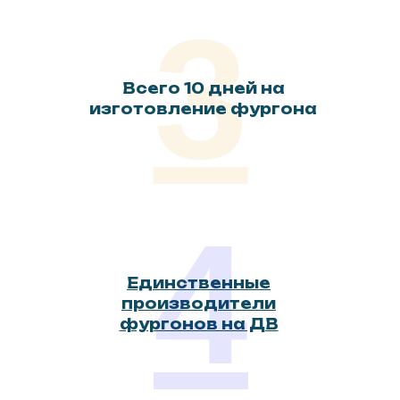
3
Два направления - один надёжный
партнёр для Вашего бизнеса.
Всего 10 дней на
изготовление фургона
4
Трак
Полный цикл производства – от
Единственные
изготовления надрамника до установки
производители
фургона на шасси
Технология производства бесшовных
фургонов на ДВ
сэндвич панелей
Производство соответствует
стандартам ИСО 9001-2015