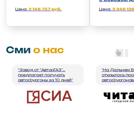
Цена:
3 346 136 руб.
Цена:
5 389 95
Сми
о нас
“Завод от “АвторГАЗ”...
“На Дальнем В
предлагает получать
открылось про
автофургоны за 10 дней”
автофургонов..