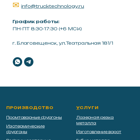
✉
info@trucktechnology.ru
График работы:
ПН-ПТ 8:30-17:30 (+6 МСК)
г. Благовещенск, ул.Театральная 181/1
ПРОИЗВОДСТВО
У
СЛУГИ
Промтоварные фургоны
Лазерная резка
металла
Изотермические
фургоны
Изготовление ворот