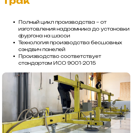
фургонов на заказ
Промтоварные
Изотермические
Вахтовые
Рефрижераторные
Индивидуальные
Мастерские
решения