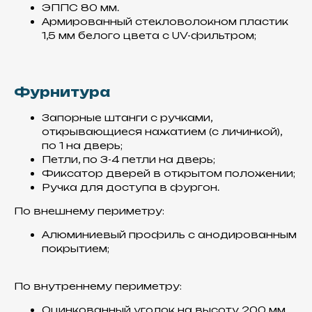
ЭППС 80 мм.
Армированный стекловолокном пластик
1,5 мм белого цвета с UV-фильтром;
Материалы
Фурнитура
Все материалы использованные
Запорные штанги с ручками,
для производства фургонов,
комплектующих и спецтехники,
открывающиеся нажатием (с личинкой),
представлены в
по 1 на дверь;
нашем
КАТАЛОГЕ
Петли, по 3-4 петли на дверь;
Фиксатор дверей в открытом положении;
Ручка для доступа в фургон.
По внешнему периметру:
Алюминиевый профиль с анодированным
покрытием;
По внутреннему периметру:
Сэндвич -панели
Оцинкованный уголок на высоту 200 мм