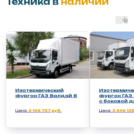
Техника в
наличии
Изотермический
Изотермич
фургон ГАЗ Валдай 8
фургон ГАЗ
с боковой дверью
Цена:
3 346 136 руб.
Цена:
5 389 95