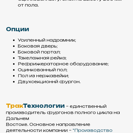
Используем пластик
от пола.
армированный стекловолокном,
так как он более надежен по
сравнению с другими
материалами
Опции
Усиленный надрамник;
Боковая дверь;
Боковой портал;
Такелажная рейка;
Рефрижераторное оборудование;
Оцинкованный пол;
Пол из нержавейки;
Утеплитель
Двухсекционнй фургон.
Используем экструзионный
пенополистирол,
который отличается
высокой термоизоляцией
Трак
Технологии
– единственный
и прочностью
производитель фургонов полного цикла на
Дальнем
Востоке. Основное направление
деятельности компании –
"Производство