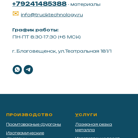
+79241485388
- материалы
✉
info@trucktechnology.ru
График работы:
ПН-ПТ 8:30-17:30 (+6 МСК)
г. Благовещенск, ул.Театральная 181/1
ПРОИЗВОДСТВО
У
СЛУГИ
Промтоварные фургоны
Лазерная резка
металла
Изотермические