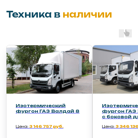
Техника в
наличии
Изотермический
Изотерм
8
фургон ГАЗ Валдай 8
фургон Г
с боковой дверью
Цена:
3 346 136 руб.
Цена:
5 389