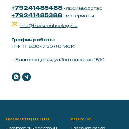
+79241485488
- производство
+79241485388
- материалы
✉
info@trucktechnology.ru
График работы:
ПН-ПТ 8:30-17:30 (+6 МСК)
г. Благовещенск, ул.Театральная 181/1
ПРОИЗВОДСТВО
У
СЛУГИ
Промтоварные фургоны
Лазерная резка