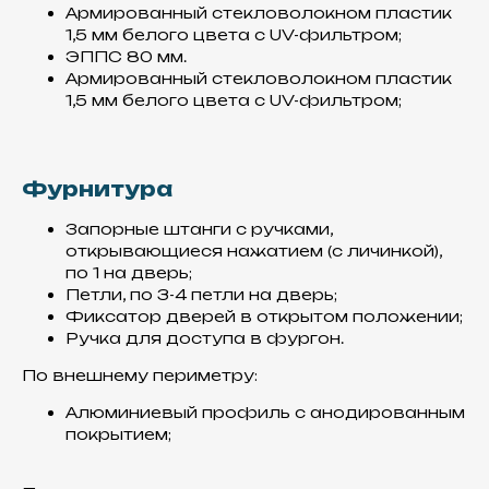
Армированный стекловолокном пластик
1,5 мм белого цвета с UV-фильтром;
ЭППС 80 мм.
Армированный стекловолокном пластик
1,5 мм белого цвета с UV-фильтром;
Материалы
Фурнитура
Все материалы использованные
для производства фургонов,
Запорные штанги с ручками,
комплектующих и спецтехники,
открывающиеся нажатием (с личинкой),
представлены в
по 1 на дверь;
нашем
КАТАЛОГЕ
Петли, по 3-4 петли на дверь;
Фиксатор дверей в открытом положении;
Ручка для доступа в фургон.
По внешнему периметру:
Алюминиевый профиль с анодированным
покрытием;
Сэндвич -панели