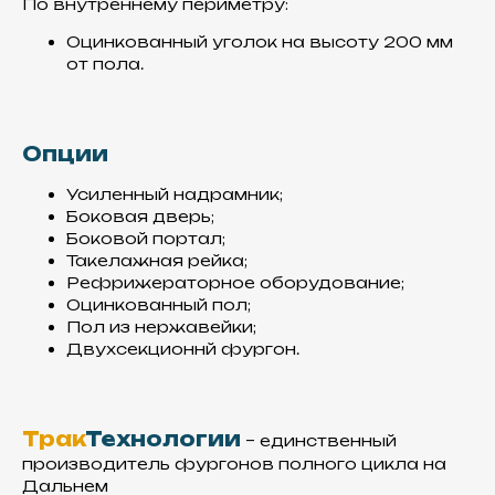
По внутреннему периметру:
Используем пластик
Оцинкованный уголок на высоту 200 мм
армированный стекловолокном,
от пола.
так как он более надежен по
сравнению с другими
материалами
Опции
Усиленный надрамник;
Боковая дверь;
Боковой портал;
Такелажная рейка;
Рефрижераторное оборудование;
Оцинкованный пол;
Утеплитель
Пол из нержавейки;
Двухсекционнй фургон.
Используем экструзионный
пенополистирол,
который отличается
высокой термоизоляцией
Трак
Технологии
– единственный
и прочностью
производитель фургонов полного цикла на
Дальнем