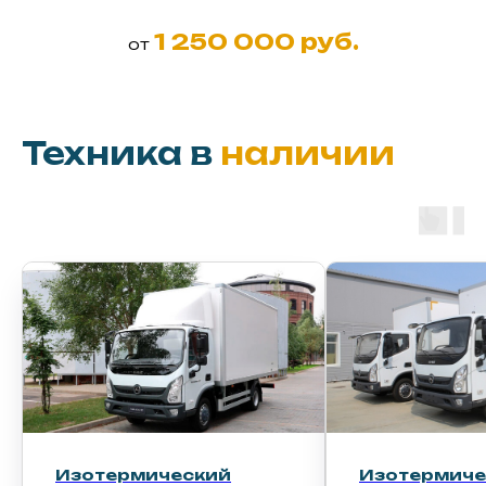
1 250 000 руб.
от
Техника в
наличии
Изотермический
Изотер