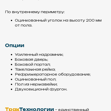
По внутреннему периметру:
Оцинкованный уголок на высоту 200 мм
от пола.
Сэндвич -панели
Опции
Используем пластик
армированный стекловолокном,
Усиленный надрамник;
так как он более надежен по
Боковая дверь;
сравнению с другими
материалами
Боковой портал;
Такелажная рейка;
Рефрижераторное оборудование;
Оцинкованный пол;
Пол из нержавейки;
Двухсекционнй фургон.
Трак
Технологии
– единственный