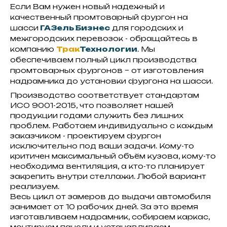
Если Вам нужен новый надежный и
качественный промтоварный фургон на
шасси
ГАЗель Бизнес
для городских и
межгородских перевозок - обращайтесь в
компанию
Трак
Технологии
. Мы
обеспечиваем полный цикл производства
промтоварных фургонов – от изготовления
надрамника до установки фургона на шасси.
Производство соответствует стандартам
ИСО 9001-2015, что позволяет нашей
продукции годами служить без лишних
проблем. Работаем индивидуально с каждым
заказчиком - проектируем фургон
исключительно под ваши задачи. Кому-то
критичен максимальный объём кузова, кому-то
необходима вентиляция, а кто-то планирует
закрепить внутри стеллажи. Любой вариант
реализуем.
Весь цикл от замеров до выдачи автомобиля
занимает от 10 рабочих дней. За это время
изготавливаем надрамник, собираем каркас,
монтируем панели и устанавливаем