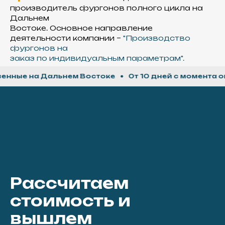
Утеплитель
производитель фургонов полного цикла на
Дальнем
Используем экструзионный
Востоке. Основное направление
пенополистирол,
деятельности компании –
"Производство
который отличается
высокой термоизоляцией
фургонов на
и прочностью
заказ по индивидуальным параметрам".
е на Дальнем Востоке
От 10 дней с момента оплат
Рассчитаем
стоимость и
вышлем