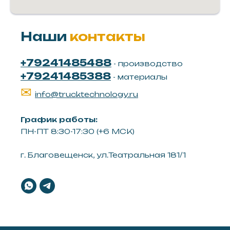
Наши
контакты
+79241485488
- производство
+79241485388
- материалы
✉
info@trucktechnology.ru
График работы:
ПН-ПТ 8:30-17:30 (+6 МСК)
г. Благовещенск, ул.Театральная 181/1