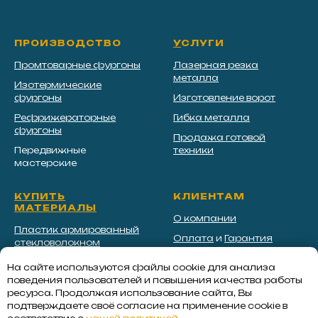
ПРОИЗВОДСТВО
У
СЛУГИ
Промтоварные фургоны
Лазерная резка
металла
Изотермические
фургоны
Изготовление ворот
Рефрижераторные
Гибка металла
фургоны
Продажа готовой
Передвижные
техники
мастерские
КУПИТЬ
КЛИЕНТАМ
МАТЕРИАЛЫ
О компании
Пластик армированный
Оплата
и
Гарантия
стекловолокном
Новости и статьи
Экструдированный
На сайте используются файлы cookie для анализа
пенополистирол
Контакты
поведения пользователей и повышения качества работы
ресурса. Продолжая использование сайта, Вы
Сэндвич панели для
Реквизиты
подтверждаете своё согласие на применение cookie в
фургонов