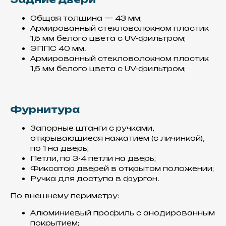
Основа нашего
Общая толщина — 43 мм;
производства – сэндвич-
Армированный стекловолокном пластик
панели, которые создаются
1,5 мм белого цвета с UV-фильтром;
посредством вакуумной
ЭППС 40 мм.
склейки, что делает их
монолитными
Армированный стекловолокном пластик
1,5 мм белого цвета с UV-фильтром;
Фурнитура
Запорные штанги с ручками,
открывающиеся нажатием (с личинкой),
по 1 на дверь;
Материалы
Петли, по 3-4 петли на дверь;
Фиксатор дверей в открытом положении;
Все материалы использованные
Ручка для доступа в фургон.
для производства фургонов,
комплектующих и спецтехники,
По внешнему периметру:
представлены в
нашем
КАТАЛОГЕ
Алюминиевый профиль с анодированным
покрытием;