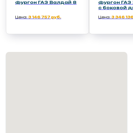
 8
фургон ГАЗ Валдай 8
фургон 
с боковой дверью
Цена:
3 346 136 руб.
Цена:
5 3