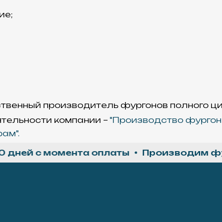
ие;
ственный производитель фургонов полного ц
ятельности компании –
"Производство фургон
ам".
ей с момента оплаты
Производим фурго
Материалы
Все материалы
использованные д