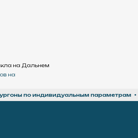
икла на Дальнем
ов на
ны по индивидуальным параметрам
Еди
ля