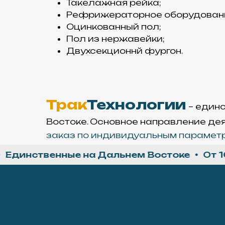
Такелажная рейка;
Рефрижераторное оборудован
Оцинкованный пол;
Пол из нержавейки;
Двухсекционнй фургон.
Трак
Технологии
– един
Востоке. Основное направление де
заказ по индивидуальным параметр
нственные на Дальнем Востоке
От 10 дн
Производство
Основа нашего
производства –
сэндвич-панели,