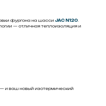
новки фургона на шасси
JAC N120
.
логии — отличная теплоизоляция и
 — и ваш новый изотермический