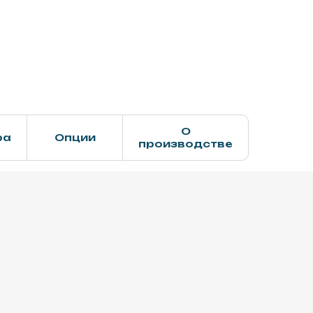
О
ра
Опции
производстве