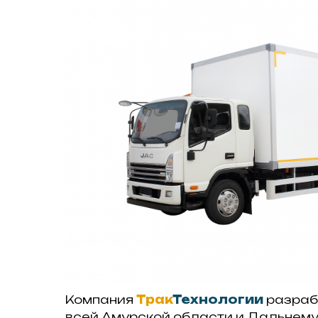
Компания
Трак
Технологии
разраб
всей Амурской области и Дальнему