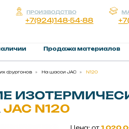
ПРОИЗВОДСТВО
МАТЕРИАЛЫ
+7(924)148-54-88
+7(924)14
наличии
Продажа материалов
ких фургонов
»
На шасси JAC
»
N120
ИЕ ИЗОТЕРМИЧЕС
А
JAC N120
Цена: от
1 020 0