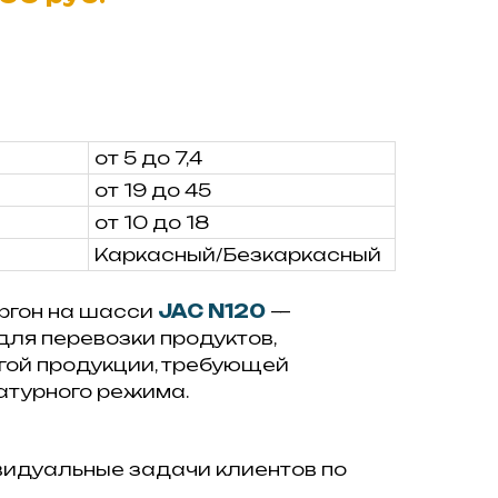
от 5 до 7,4
от 19 до 45
от 10 до 18
Каркасный/Безкаркасный
ргон на шасси
JAC N120
—
ля перевозки продуктов,
гой продукции, требующей
атурного режима.
видуальные задачи клиентов по