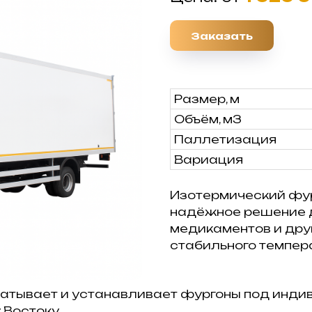
Заказать
Размер, м
Объём, м3
Паллетизация
Вариация
Изотермический фу
надёжное решение д
медикаментов и дру
стабильного темпер
атывает и устанавливает фургоны под инди
 Востоку.