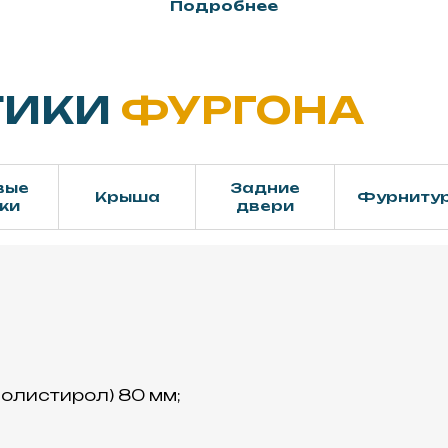
Подробнее
ТИКИ
ФУРГОНА
вые
Задние
Крыша
Фурниту
ки
двери
олистирол) 80 мм;