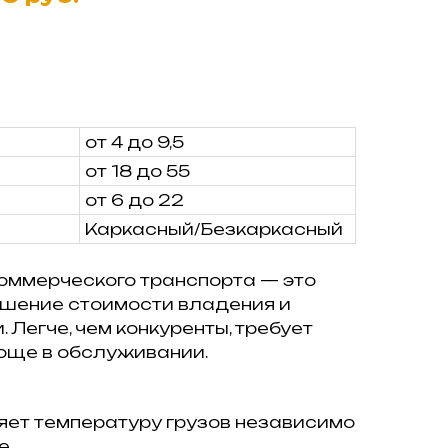
от 4 до 9,5
от 18 до 55
от 6 до 22
Каркасный/Безкаркасный
коммерческого транспорта — это
шение стоимости владения и
 Легче, чем конкуренты, требует
роще в обслуживании.
няет температуру грузов независимо
е.