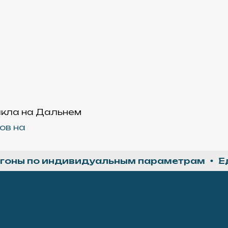
икла на Дальнем
ов на
 по индивидуальным параметрам
Единс
ля