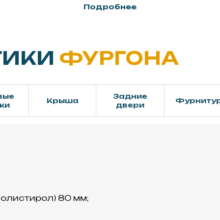
Подробнее
ТИКИ
ФУРГОНА
вые
Задние
Крыша
Фурниту
ки
двери
олистирол) 80 мм;