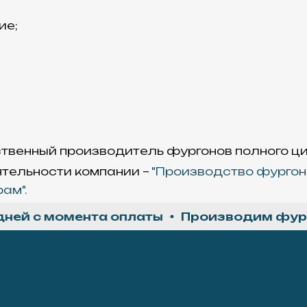
ие;
ственный производитель фургонов полного ц
ятельности компании –
"Производство фургон
ам".
 с момента оплаты
Производим фургоны
Материалы
Все материалы
использованные д