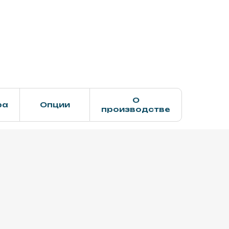
О
ра
Опции
производстве