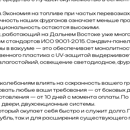
 Экономия на топливе при частых перевозках 
чность наших фургонов означает меньше про
кциональность остаются высокими.
, работающий на Дальнем Востоке уже много
м стандартов ИСО 9001-2015. Сэндвич-панел
ы в вакууме — это обеспечивает монолитнос
венного пластика с UV-защитой выдерживае
влагостойкий, освещение светодиодное, фур
колебаниям влиять на сохранность вашего гр
вать любые ваши требования — от боковых 
готовления — от 10 дней с момента оплаты. 
 двери, двухсекционные системы.
который окупает себя быстро и служит долго.
рубль, так и для расширения существующего 