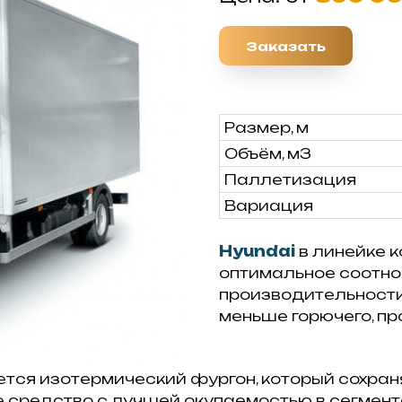
Заказать
Размер, м
Объём, м3
Паллетизация
Вариация
Hyundai
в линейке 
оптимальное соотно
производительности.
меньше горючего, п
ется изотермический фургон, который сохра
е средство с лучшей окупаемостью в сегмент