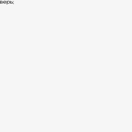
верь;