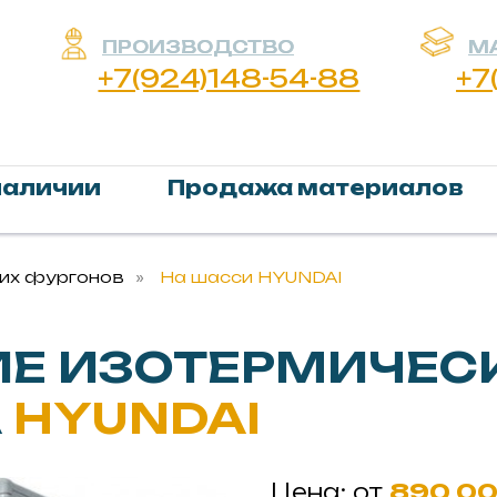
ПРОИЗВОДСТВО
МАТЕРИАЛЫ
+7(924)148-54-88
+7(924)14
наличии
Продажа материалов
ких фургонов
»
На шасси HYUNDAI
ИЕ ИЗОТЕРМИЧЕС
А
HYUNDAI
Цена: от
890 00