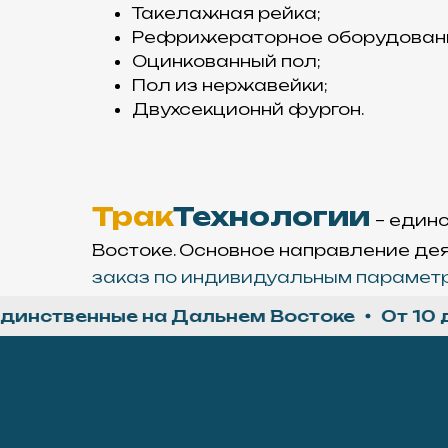
Такелажная рейка;
Рефрижераторное оборудован
Оцинкованный пол;
Пол из нержавейки;
Двухсекционнй фургон.
Трак
Технологии
– един
Востоке. Основное направление де
заказ по индивидуальным параметр
ственные на Дальнем Востоке
От 10 дней
Производство
Основа нашего
производства –