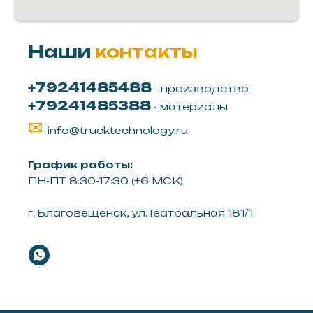
Наши
контакты
+79241485488
- производство
+79241485388
- материалы
✉
info@trucktechnology.ru
График работы:
ПН-ПТ 8:30-17:30 (+6 МСК)
г. Благовещенск, ул.Театральная 181/1