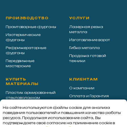
ПРОИЗВОДСТВО
У
СЛУГИ
Промтоварные фургоны
Лазерная резка
металла
Изотермические
фургоны
Изготовление ворот
Рефрижераторные
Гибка металла
фургоны
Продажа готовой
Передвижные
техники
мастерские
КУПИТЬ
КЛИЕНТАМ
МАТЕРИАЛЫ
О компании
Пластик армированный
Оплата
и
Гарантия
стекловолокном
Новости и статьи
Экструдированный
На сайте используются файлы cookie для анализа
пенополистирол
Контакты
поведения пользователей и повышения качества работы
ресурса. Продолжая использование сайта, Вы
Сэндвич панели для
Реквизиты
подтверждаете своё согласие на применение cookie в
фургонов